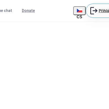
ne chat
Donate
Přihlá
CS