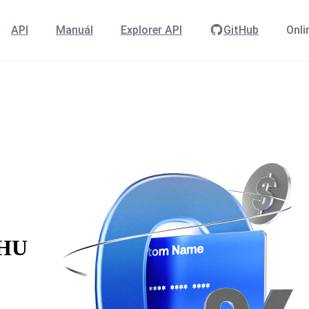
API
Manuál
Explorer API
GitHub
Onli
RHU