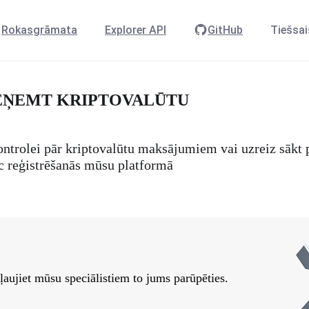
Rokasgrāmata
Explorer API
GitHub
Tiešsai
IEŅEMT KRIPTOVALŪTU
 kontrolei pār kriptovalūtu maksājumiem vai uzreiz sākt
c reģistrēšanās mūsu platformā
ļaujiet mūsu speciālistiem to jums parūpēties.