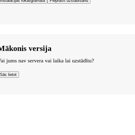
Instalācijas rokasgrāmata
Pieprasīt uzstādīšanu
Mākonis versija
ai jums nav servera vai laika lai uzstādītu?
Sāc lietot