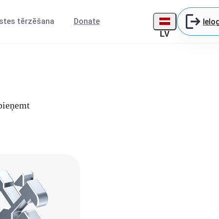
stes tērzēšana
Donate
Ielo
LV
 pieņemt