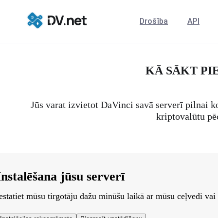
Drošība
API
KĀ SĀKT P
Jūs varat izvietot DaVinci savā serverī pilnai
kriptovalūtu pē
Instalēšana jūsu serverī
estatiet mūsu tirgotāju dažu minūšu laikā ar mūsu ceļvedi vai 