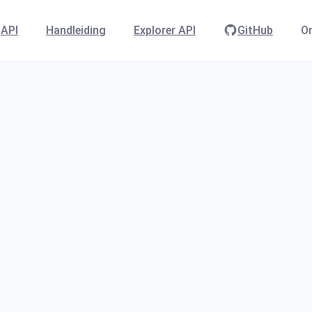
API
Handleiding
Explorer API
GitHub
On