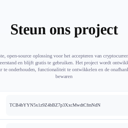
Steun ons project
ste, open-source oplossing voor het accepteren van cryptocurre
eerstand en blijft gratis te gebruiken. Het project wordt ont
ur te onderhouden, functionaliteit te ontwikkelen en de onafhan
bewaren
TCB4bYYN5x1z9Z4bBZ7p3XxcMwdtCfmNdN