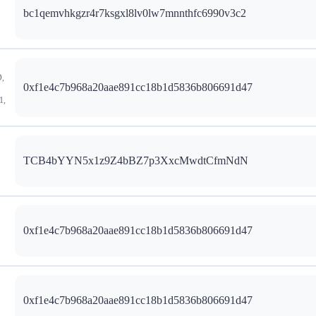
bc1qemvhkgzr4r7ksgxl8lv0lw7mnnthfc6990v3c2
,
0xf1e4c7b968a20aae891cc18b1d5836b806691d47
1,
TCB4bYYN5x1z9Z4bBZ7p3XxcMwdtCfmNdN
0xf1e4c7b968a20aae891cc18b1d5836b806691d47
0xf1e4c7b968a20aae891cc18b1d5836b806691d47