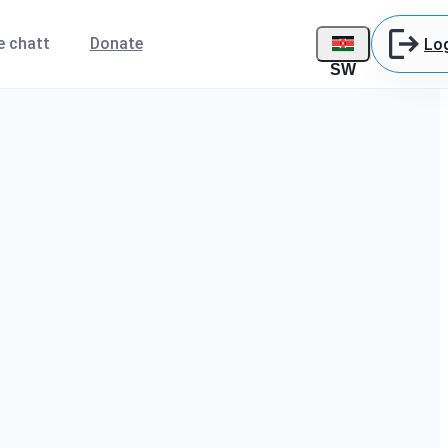
e chatt
Donate
Lo
SW