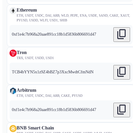
Ethereum
ETH, USDT, USDC, DAI, ARB, WLD, PEPE, ENA, USDE, SAND, CAKE, XAUT,
PYUSD, USDD, WLFI, USD1, SHIB
0xf1e4c7b968a20aae891cc18b1d5836b806691d47
Tron
TRX, USDT, USDD, USD1
TCB4bYYN5x1z9Z4bBZ7p3XxcMwdtCfmNdN
Arbitrum
ETH, USDT, USDC, DAI, ARB, CAKE, PYUSD
0xf1e4c7b968a20aae891cc18b1d5836b806691d47
BNB Smart Chain