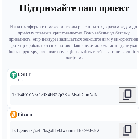
Підтримайте наш проєкт
Наша платформа є самохостинговим рішенням з відкритим кодом для
прийому платежів криптовалютою. Воно забезпечує безпеку,
приватність, опір цензурі і залишається безкоштовним у використанні
Проєкт розробляється спільнотою. Ваш внесок допомагає підтримуват
інфраструктуру, розвивати функціональність та зберігати незалежніст
платформи.
USDT
Tron
TCB4bYYN5x1z9Z4bBZ7p3XxcMwdtCfmNdN
Bitcoin
bc1qemvhkgzr4r7ksgxl8lv0lw7mnnthfc6990v3c2