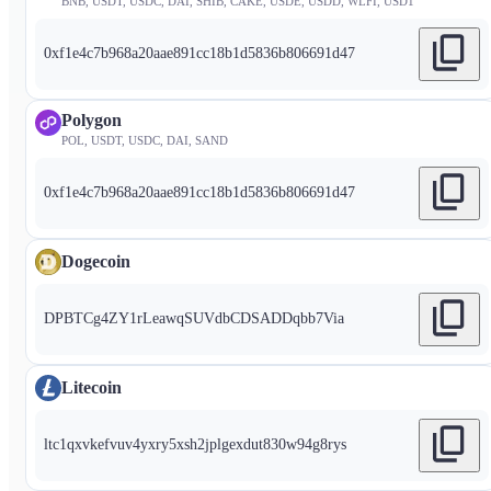
BNB, USDT, USDC, DAI, SHIB, CAKE, USDE, USDD, WLFI, USD1
0xf1e4c7b968a20aae891cc18b1d5836b806691d47
Polygon
POL, USDT, USDC, DAI, SAND
0xf1e4c7b968a20aae891cc18b1d5836b806691d47
Dogecoin
DPBTCg4ZY1rLeawqSUVdbCDSADDqbb7Via
Litecoin
ltc1qxvkefvuv4yxry5xsh2jplgexdut830w94g8rys