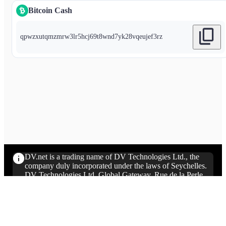
Bitcoin Cash
qpwzxutqmzmrw3lr5hcj69t8wnd7yk28vqeujef3rz
DV.net is a trading name of DV Technologies Ltd., the
company duly incorporated under the laws of Seychelles.
DV Technologies Ltd. Global Gateway, Rue de la Perle,
Providence, Mahé, Seychelles
© DV.net 2026. Усі права захищені.